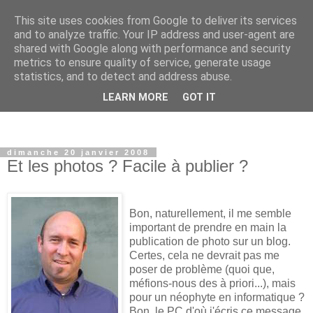
This site uses cookies from Google to deliver its services
and to analyze traffic. Your IP address and user-agent are
shared with Google along with performance and security
metrics to ensure quality of service, generate usage
statistics, and to detect and address abuse.
LEARN MORE
GOT IT
dimanche 20 janvier 2008
Et les photos ? Facile à publier ?
Bon, naturellement, il me semble
important de prendre en main la
publication de photo sur un blog.
Certes, cela ne devrait pas me
poser de problème (quoi que,
méfions-nous des à priori...), mais
pour un néophyte en informatique ?
Bon, le PC d'où j'écris ce message