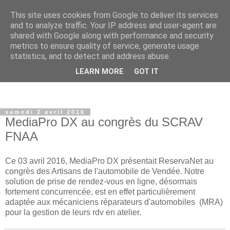
This site uses cookies from Google to deliver its services
and to analyze traffic. Your IP address and user-agent are
shared with Google along with performance and security
metrics to ensure quality of service, generate usage
statistics, and to detect and address abuse.
LEARN MORE
GOT IT
samedi 2 avril 2016
MediaPro DX au congrès du SCRAV
FNAA
Ce 03 avril 2016, MediaPro DX présentait ReservaNet au
congrès des Artisans de l'automobile de Vendée. Notre
solution de prise de rendez-vous en ligne, désormais
fortement concurrencée, est en effet particulièrement
adaptée aux mécaniciens réparateurs d'automobiles (MRA)
pour la gestion de leurs rdv en atelier.